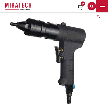
0
Recherch
🔍