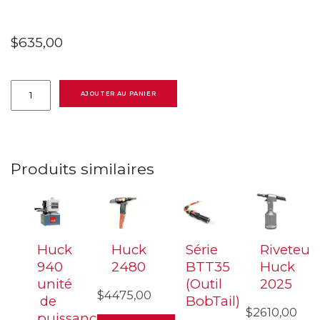
$
635,00
quantité
de
AJOUTER AU PANIER
Miratech
LG-
808
outil
pneumatique
pour
Produits similaires
écrou
à
sertir
(rivet
nut)
M10,
M12,
3/8-
Huck
Huck
Série
Riveteus
16
940
2480
BTT35
Huck
&
1/2-
unité
(Outil
2025
13
$
4475,00
de
BobTail)
$
2610,00
puissance