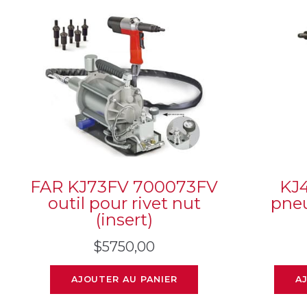
FAR KJ73FV 700073FV
KJ4
outil pour rivet nut
pne
(insert)
$
5750,00
AJOUTER AU PANIER
A