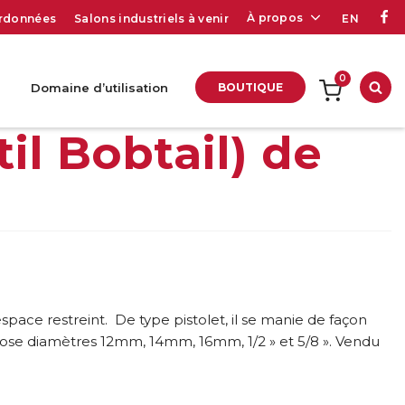
À propos
rdonnées
Salons industriels à venir
EN
0
Domaine d’utilisation
BOUTIQUE
Rec
il Bobtail) de
ace restreint. De type pistolet, il se manie de façon
e pose diamètres 12mm, 14mm, 16mm, 1/2 » et 5/8 ». Vendu