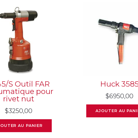
5/S Outil FAR
Huck 358
umatique pour
$
6950,00
rivet nut
$
3250,00
AJOUTER AU PANI
JOUTER AU PANIER