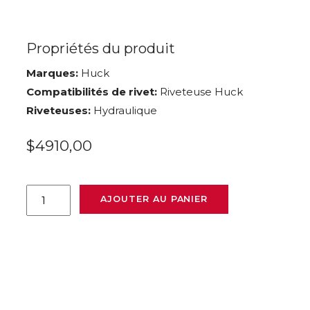
Propriétés du produit
Marques:
Huck
Compatibilités de rivet:
Riveteuse Huck
Riveteuses:
Hydraulique
$
4910,00
quantité
AJOUTER AU PANIER
de
Huck
SF20
(Outil
Bobtail)
de
Howmet