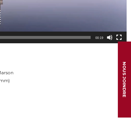
00:19
NOUS JOINDRE
Marson
10mm)