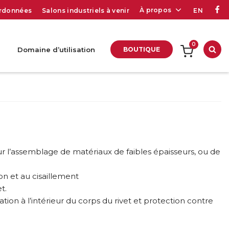
À propos
rdonnées
Salons industriels à venir
EN
0
Domaine d’utilisation
BOUTIQUE
Rec
ur l’assemblage de matériaux de faibles épaisseurs, ou de
ion et au cisaillement
t.
ation à l’intérieur du corps du rivet et protection contre