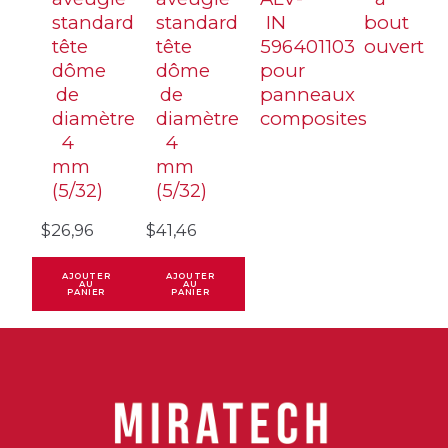
standard
standard
IN
bout
tête
tête
596401103
ouvert
dôme
dôme
pour
de
de
panneaux
diamètre
diamètre
composites
4
4
mm
mm
(5/32)
(5/32)
$
26,96
$
41,46
AJOUTER
AJOUTER
AU
AU
PANIER
PANIER