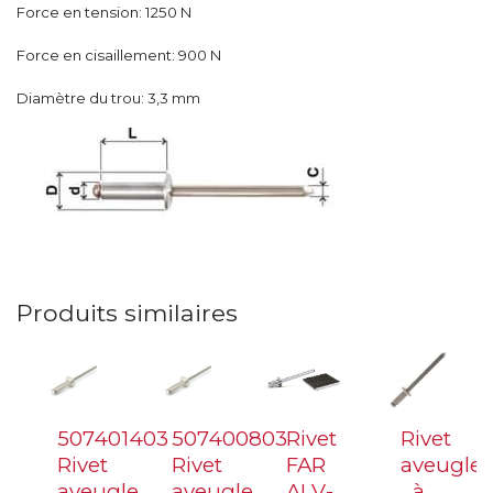
Force en tension: 1250 N
Force en cisaillement: 900 N
Diamètre du trou: 3,3 mm
Produits similaires
507401403
507400803
Rivet
Rivet
Rivet
Rivet
FAR
aveugle
aveugle
aveugle
ALV-
à