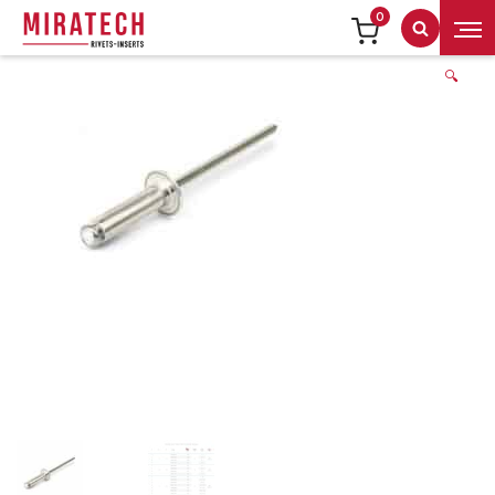
0
Recherch
🔍