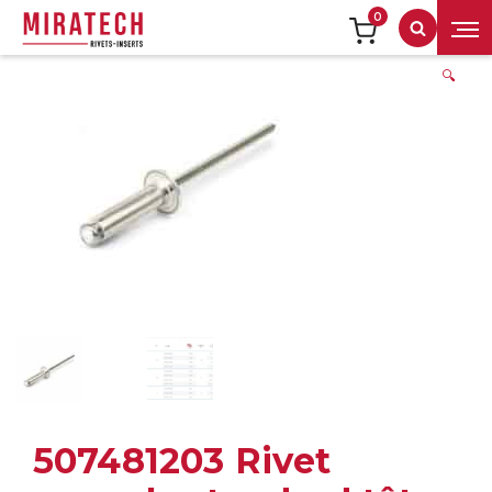
0
Recherch
🔍
507481203 Rivet