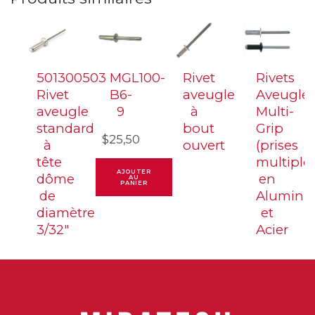
diamètre
4,8
mm
(3/16)
501300503
MGL100-
Rivet
Rivets
Rivet
B6-
aveugle
Aveugle
aveugle
9
à
Multi-
standard
bout
Grip
$
25,50
à
ouvert
(prises
tête
multiples
AJOUTER
dôme
en
AU
PANIER
de
Alumini
diamètre
et
3/32″
Acier