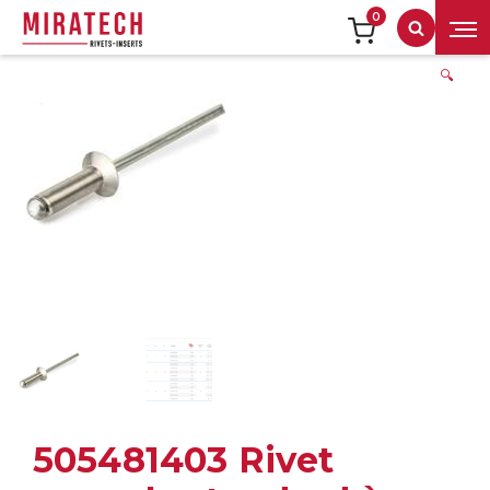
0
Recherch
🔍
505481403 Rivet