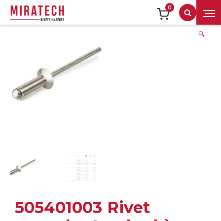
0
Recherch
🔍
505401003 Rivet