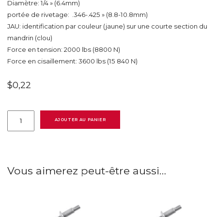
Diamètre: 1/4 » (6.4mm)
portée de rivetage: .346-.425 » (8.8-10.8mm)
JAU: identification par couleur (jaune) sur une courte section du
mandrin (clou)
Force en tension: 2000 lbs (8800 N)
Force en cisaillement: 3600 lbs (15 840 N)
$
0,22
quantité
de
AJOUTER AU PANIER
MBP-
R8-
M9-
JAU
Huck
Magna-
Vous aimerez peut-être aussi…
Bulb