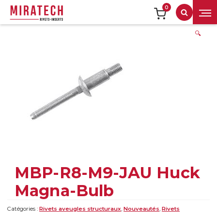
0
Recherch
🔍
MBP-R8-M9-JAU Huck
Magna-Bulb
Catégories :
Rivets aveugles structuraux
,
Nouveautés
,
Rivets