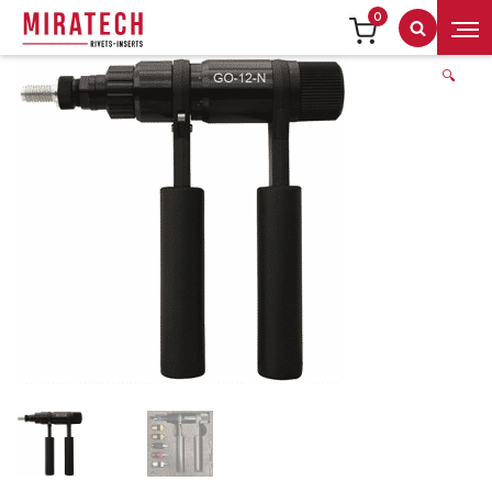
0
Recherch
🔍