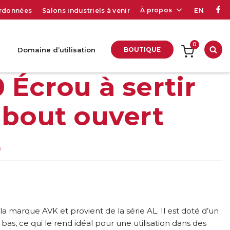
À propos
rdonnées
Salons industriels à venir
EN
0
Domaine d’utilisation
BOUTIQUE
Rec
 Écrou à sertir
 bout ouvert
4
la marque AVK et provient de la série AL. Il est doté d’un
bas, ce qui le rend idéal pour une utilisation dans des