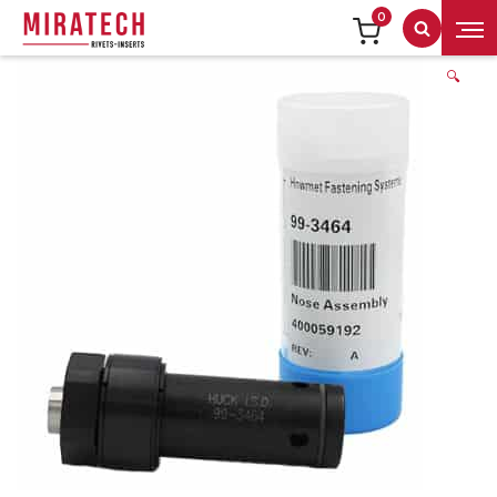
0
Recherch
🔍