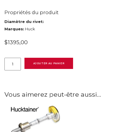
Propriétés du produit
Diamètre du rivet:
Marques:
Huck
$
1395,00
quantité
de
AJOUTER AU PANIER
99-
3464
Embout
pour
Hucktainer
3/8''
Vous aimerez peut-être aussi…
(9.5mm)
par
Huck
Howmet