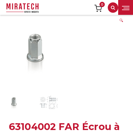
0
Recherch
🔍
63104002 FAR Écrou à