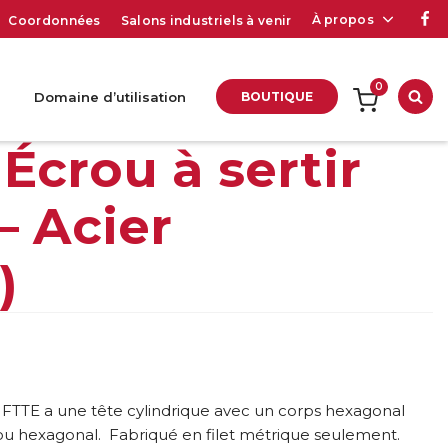
À propos
Coordonnées
Salons industriels à venir
0
Domaine d’utilisation
BOUTIQUE
Rec
crou à sertir
– Acier
)
e FTTE a une tête cylindrique avec un corps hexagonal
rou hexagonal. Fabriqué en filet métrique seulement.