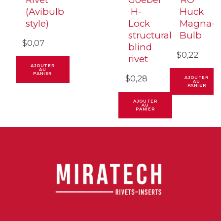
(Avibulb
H-
Huck
style)
Lock
Magna-
structural
Bulb
$
0,07
blind
$
0,22
rivet
AJOUTER
AU
PANIER
$
0,28
AJOUTER
AU
PANIER
AJOUTER
AU
PANIER