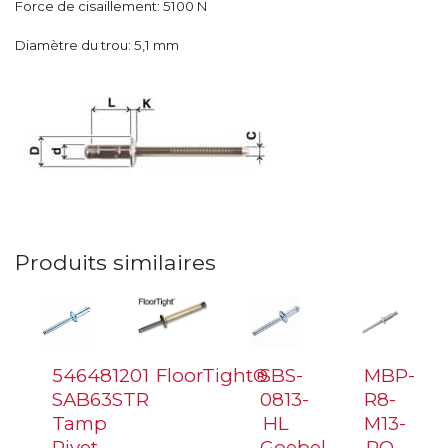
Force de cisaillement: 5100 N
Diamètre du trou: 5,1 mm
Produits similaires
546481201
FloorTight®
SBS-
MBP-
SAB63STR
0813-
R8-
Tamp
HL
M13-
Rivet
Goebel
RO