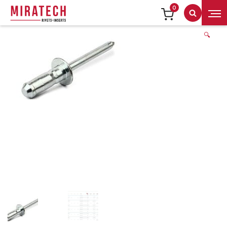
0
Recherch
🔍