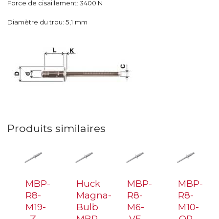
Force de cisaillement: 3400 N
Diamètre du trou: 5,1 mm
Produits similaires
MBP-
Huck
MBP-
MBP-
R8-
Magna-
R8-
R8-
M19-
Bulb
M6-
M10-
Z
MBP-
VF
OR