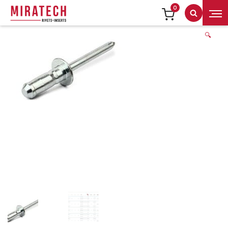
0
Recherch
🔍