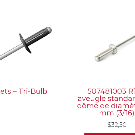
ets – Tri-Bulb
507481003 Ri
aveugle standar
dôme de diamèt
mm (3/16)
$
32,50