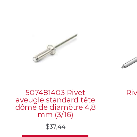
507481403 Rivet
Riv
aveugle standard tête
dôme de diamètre 4,8
mm (3/16)
$
37,44