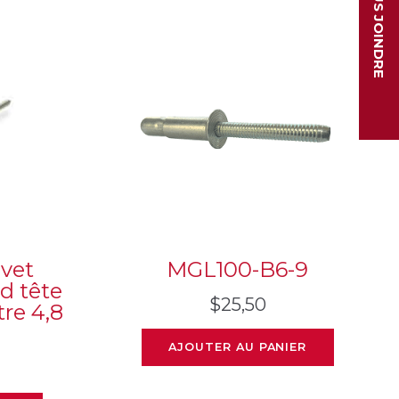
NOUS JOINDRE
vet
MGL100-B6-9
d tête
$
25,50
re 4,8
AJOUTER AU PANIER