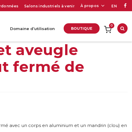
À propos
rdonnées
Salons industriels à venir
EN
0
Domaine d’utilisation
BOUTIQUE
Rec
et aveugle
ut fermé de
ermé avec un corps en aluminium et un mandrin (clou) en