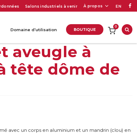
À propos
rdonnées
Salons industriels à venir
EN
0
Domaine d’utilisation
BOUTIQUE
Rec
t aveugle à
à tête dôme de
ermé avec un corps en aluminium et un mandrin (clou) en