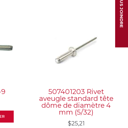
NOUS JOINDRE
-9
507401203 Rivet
aveugle standard tête
dôme de diamètre 4
mm (5/32)
ER
$
25,21