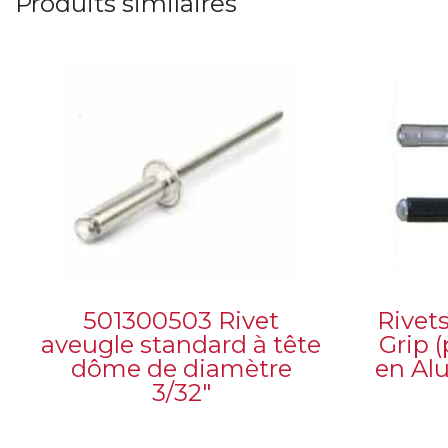
Produits similaires
501300503 Rivet
Rivet
aveugle standard à tête
Grip (
dôme de diamètre
en Al
3/32″