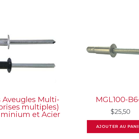
s Aveugles Multi-
MGL100-B6
prises multiples)
$
25,50
uminium et Acier
AJOUTER AU PANI