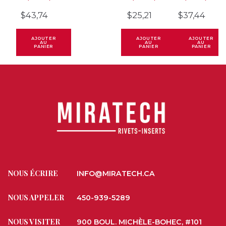
$
43,74
$
25,21
$
37,44
AJOUTER
AJOUTER
AJOUTER
AU
AU
AU
PANIER
PANIER
PANIER
NOUS ÉCRIRE
INFO@MIRATECH.CA
NOUS APPELER
450-939-5289
NOUS VISITER
900 BOUL. MICHÈLE-BOHEC, #101