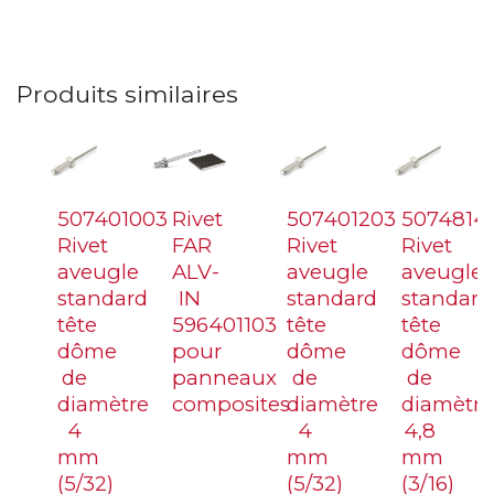
Produits similaires
507401003
Rivet
507401203
5074814
Rivet
FAR
Rivet
Rivet
aveugle
ALV-
aveugle
aveugle
standard
IN
standard
standard
tête
596401103
tête
tête
dôme
pour
dôme
dôme
de
panneaux
de
de
diamètre
composites
diamètre
diamètre
4
4
4,8
mm
mm
mm
(5/32)
(5/32)
(3/16)