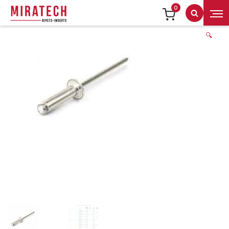
0
Recherch
🔍