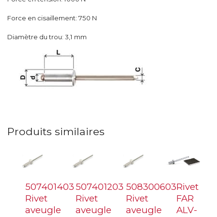
Force en cisaillement: 750 N
Diamètre du trou: 3,1 mm
Produits similaires
507401403
507401203
508300603
Rivet
Rivet
Rivet
Rivet
FAR
aveugle
aveugle
aveugle
ALV-